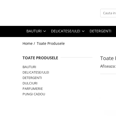
BAUTURI
DELICATESE/ULEI
PARFUMERIE
BERE
CAFEA
DEODORANTE
BAUTURI
DELICATESE/ULEI
DETERGENTI
PARFUMURI
Home /
Toate Produsele
Toate 
TOATE PRODUSELE
Afiseaza:
BAUTURI
DELICATESE/ULEI
DETERGENTI
DULCIURI
PARFUMERIE
PUNGI CADOU