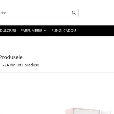
DULCIURI
PARFUMERIE
PUNGI CADOU
Produsele
1-
24
din
981
produse