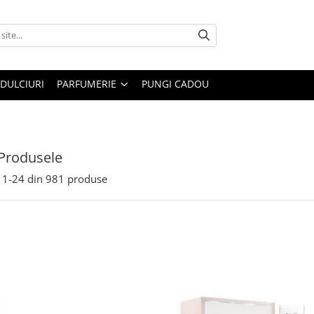
DULCIURI
PARFUMERIE
PUNGI CADOU
Produsele
1-
24
din
981
produse