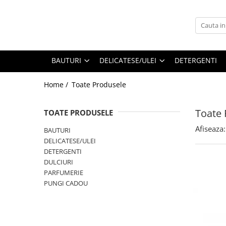
BAUTURI
DELICATESE/ULEI
PARFUMERIE
BERE
CAFEA
DEODORANTE
BAUTURI
DELICATESE/ULEI
DETERGENTI
PARFUMURI
Home /
Toate Produsele
Toate 
TOATE PRODUSELE
Afiseaza:
BAUTURI
DELICATESE/ULEI
DETERGENTI
DULCIURI
PARFUMERIE
PUNGI CADOU