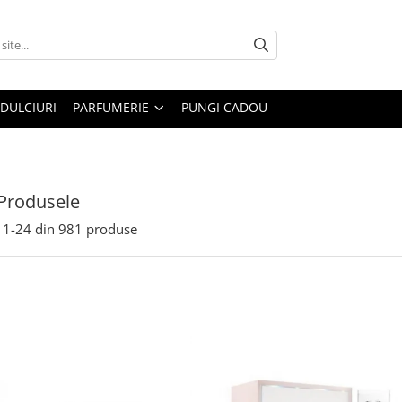
DULCIURI
PARFUMERIE
PUNGI CADOU
Produsele
1-
24
din
981
produse