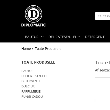
BAUTURI
DELICATESE/ULEI
PARFUMERIE
BERE
CAFEA
DEODORANTE
PARFUMURI
BAUTURI
DELICATESE/ULEI
DETERGENTI
Home /
Toate Produsele
Toate 
TOATE PRODUSELE
Afiseaza:
BAUTURI
DELICATESE/ULEI
DETERGENTI
DULCIURI
PARFUMERIE
PUNGI CADOU