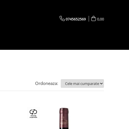
0745652569
0,00
Ordoneaza: