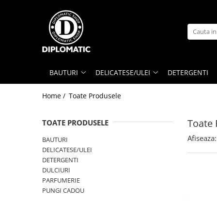
BAUTURI
DELICATESE/ULEI
PARFUMERIE
BERE
CAFEA
DEODORANTE
PARFUMURI
BAUTURI
DELICATESE/ULEI
DETERGENTI
Home /
Toate Produsele
Toate 
TOATE PRODUSELE
Afiseaza:
BAUTURI
DELICATESE/ULEI
DETERGENTI
DULCIURI
PARFUMERIE
PUNGI CADOU