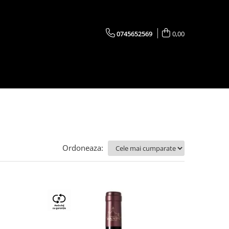
0745652569
0,00
Ordoneaza: