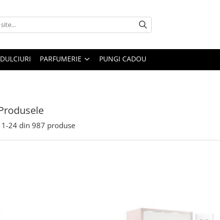
DULCIURI
PARFUMERIE
PUNGI CADOU
Produsele
1-
24
din
987
produse