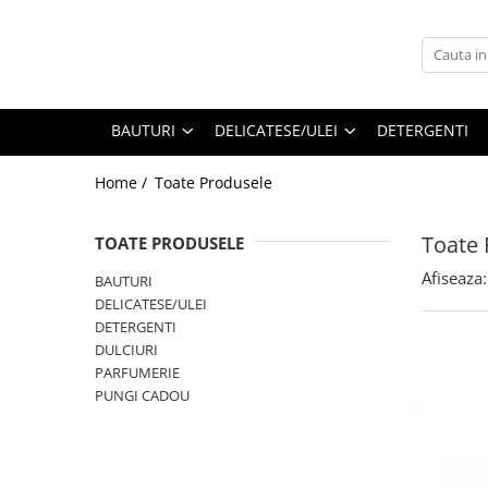
BAUTURI
DELICATESE/ULEI
PARFUMERIE
BERE
CAFEA
DEODORANTE
BAUTURI
DELICATESE/ULEI
DETERGENTI
PARFUMURI
Home /
Toate Produsele
Toate 
TOATE PRODUSELE
Afiseaza:
BAUTURI
DELICATESE/ULEI
DETERGENTI
DULCIURI
PARFUMERIE
PUNGI CADOU