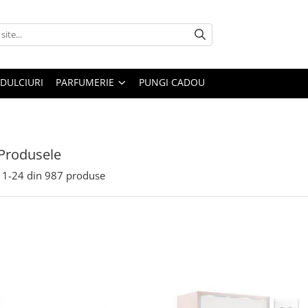
DULCIURI
PARFUMERIE
PUNGI CADOU
Produsele
1-
24
din
987
produse