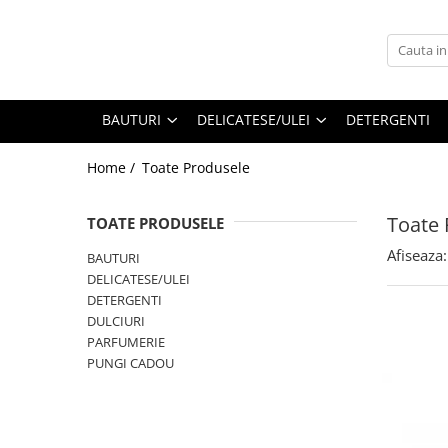
BAUTURI
DELICATESE/ULEI
PARFUMERIE
BERE
CAFEA
DEODORANTE
BAUTURI
DELICATESE/ULEI
DETERGENTI
PARFUMURI
Home /
Toate Produsele
Toate 
TOATE PRODUSELE
Afiseaza:
BAUTURI
DELICATESE/ULEI
DETERGENTI
DULCIURI
PARFUMERIE
PUNGI CADOU