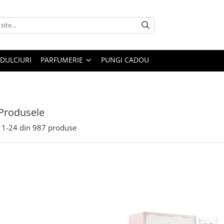
DULCIURI
PARFUMERIE
PUNGI CADOU
Produsele
1-
24
din
987
produse