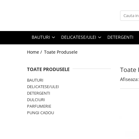
BAUTURI
DELICATESE/ULEI
PARFUMERIE
BERE
CAFEA
DEODORANTE
BAUTURI
DELICATESE/ULEI
DETERGENTI
PARFUMURI
Home /
Toate Produsele
Toate 
TOATE PRODUSELE
Afiseaza:
BAUTURI
DELICATESE/ULEI
DETERGENTI
DULCIURI
PARFUMERIE
PUNGI CADOU