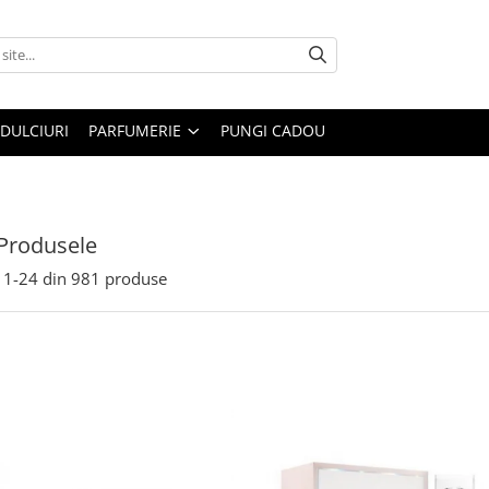
DULCIURI
PARFUMERIE
PUNGI CADOU
Produsele
1-
24
din
981
produse