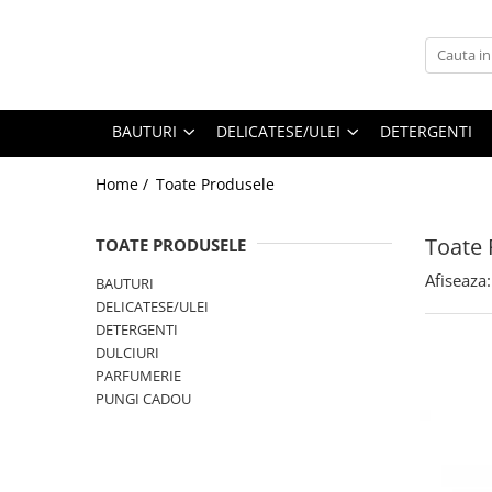
BAUTURI
DELICATESE/ULEI
PARFUMERIE
BERE
CAFEA
DEODORANTE
BAUTURI
DELICATESE/ULEI
DETERGENTI
PARFUMURI
Home /
Toate Produsele
Toate 
TOATE PRODUSELE
Afiseaza:
BAUTURI
DELICATESE/ULEI
DETERGENTI
DULCIURI
PARFUMERIE
PUNGI CADOU