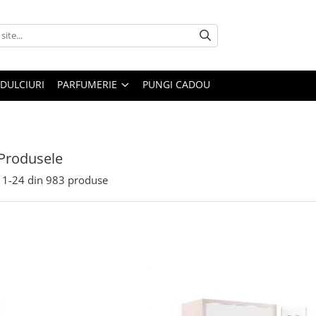
DULCIURI
PARFUMERIE
PUNGI CADOU
Produsele
1-
24
din
983
produse