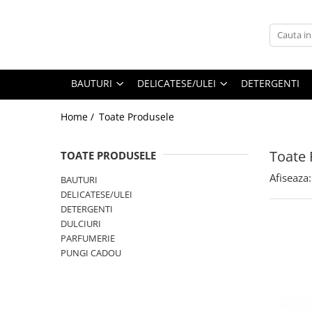
BAUTURI
DELICATESE/ULEI
PARFUMERIE
BERE
CAFEA
DEODORANTE
BAUTURI
DELICATESE/ULEI
DETERGENTI
PARFUMURI
Home /
Toate Produsele
Toate 
TOATE PRODUSELE
Afiseaza:
BAUTURI
DELICATESE/ULEI
DETERGENTI
DULCIURI
PARFUMERIE
PUNGI CADOU