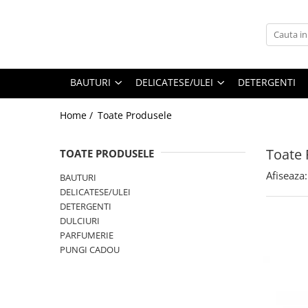
BAUTURI
DELICATESE/ULEI
PARFUMERIE
BERE
CAFEA
DEODORANTE
BAUTURI
DELICATESE/ULEI
DETERGENTI
PARFUMURI
Home /
Toate Produsele
Toate 
TOATE PRODUSELE
Afiseaza:
BAUTURI
DELICATESE/ULEI
DETERGENTI
DULCIURI
PARFUMERIE
PUNGI CADOU