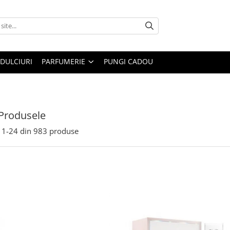
DULCIURI
PARFUMERIE
PUNGI CADOU
Produsele
1-
24
din
983
produse