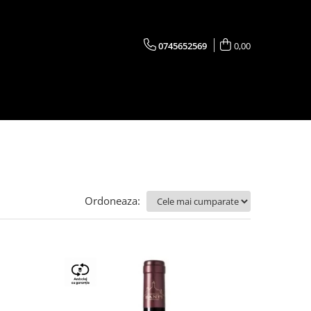
0745652569
0,00
Ordoneaza: