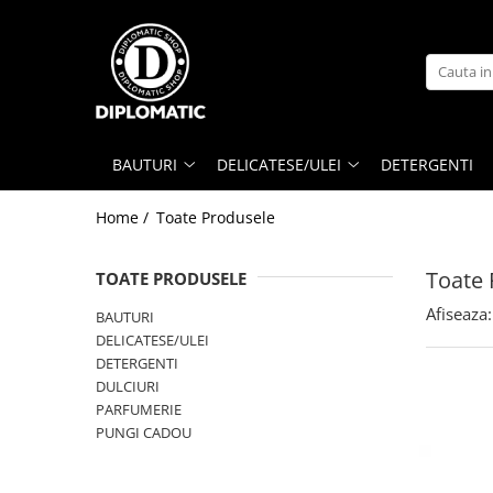
BAUTURI
DELICATESE/ULEI
PARFUMERIE
BERE
CAFEA
DEODORANTE
PARFUMURI
BAUTURI
DELICATESE/ULEI
DETERGENTI
Home /
Toate Produsele
Toate 
TOATE PRODUSELE
Afiseaza:
BAUTURI
DELICATESE/ULEI
DETERGENTI
DULCIURI
PARFUMERIE
PUNGI CADOU