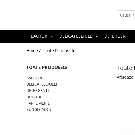
BAUTURI
DELICATESE/ULEI
PARFUMERIE
BERE
CAFEA
DEODORANTE
BAUTURI
DELICATESE/ULEI
DETERGENTI
PARFUMURI
Home /
Toate Produsele
Toate 
TOATE PRODUSELE
Afiseaza:
BAUTURI
DELICATESE/ULEI
DETERGENTI
DULCIURI
PARFUMERIE
PUNGI CADOU