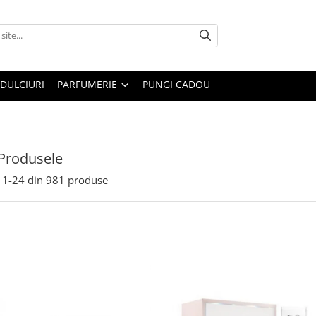
DULCIURI
PARFUMERIE
PUNGI CADOU
Produsele
1-
24
din
981
produse