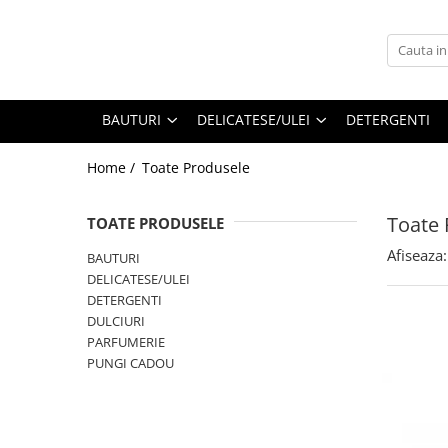
BAUTURI
DELICATESE/ULEI
PARFUMERIE
BERE
CAFEA
DEODORANTE
BAUTURI
DELICATESE/ULEI
DETERGENTI
PARFUMURI
Home /
Toate Produsele
Toate 
TOATE PRODUSELE
Afiseaza:
BAUTURI
DELICATESE/ULEI
DETERGENTI
DULCIURI
PARFUMERIE
PUNGI CADOU