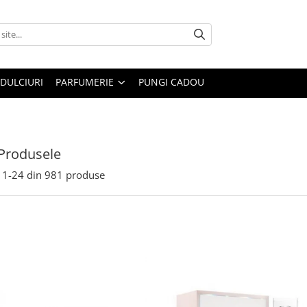
DULCIURI
PARFUMERIE
PUNGI CADOU
Produsele
1-
24
din
981
produse