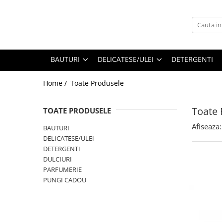
BAUTURI
DELICATESE/ULEI
PARFUMERIE
BERE
CAFEA
DEODORANTE
BAUTURI
DELICATESE/ULEI
DETERGENTI
PARFUMURI
Home /
Toate Produsele
Toate 
TOATE PRODUSELE
Afiseaza:
BAUTURI
DELICATESE/ULEI
DETERGENTI
DULCIURI
PARFUMERIE
PUNGI CADOU