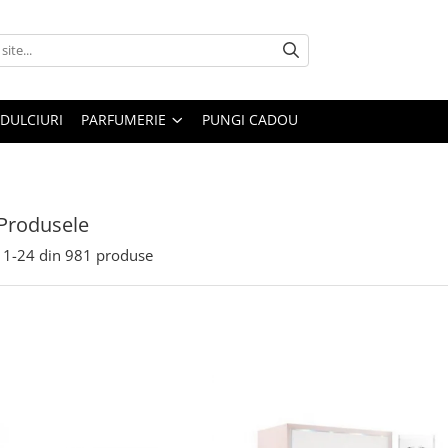
DULCIURI
PARFUMERIE
PUNGI CADOU
Produsele
1-
24
din
981
produse