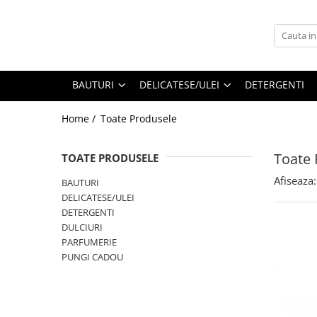
BAUTURI
DELICATESE/ULEI
PARFUMERIE
BERE
CAFEA
DEODORANTE
BAUTURI
DELICATESE/ULEI
DETERGENTI
PARFUMURI
Home /
Toate Produsele
Toate 
TOATE PRODUSELE
Afiseaza:
BAUTURI
DELICATESE/ULEI
DETERGENTI
DULCIURI
PARFUMERIE
PUNGI CADOU