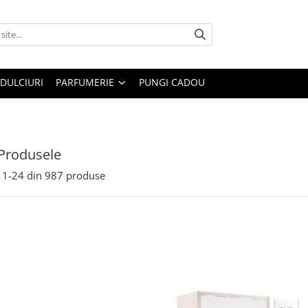
DULCIURI
PARFUMERIE
PUNGI CADOU
Produsele
1-
24
din
987
produse