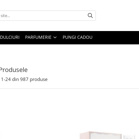
DULCIURI
PARFUMERIE
PUNGI CADOU
Produsele
1-
24
din
987
produse