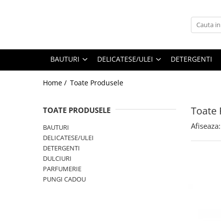
BAUTURI
DELICATESE/ULEI
PARFUMERIE
BERE
CAFEA
DEODORANTE
BAUTURI
DELICATESE/ULEI
DETERGENTI
PARFUMURI
Home /
Toate Produsele
Toate 
TOATE PRODUSELE
Afiseaza:
BAUTURI
DELICATESE/ULEI
DETERGENTI
DULCIURI
PARFUMERIE
PUNGI CADOU