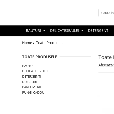
BAUTURI
DELICATESE/ULEI
PARFUMERIE
BERE
CAFEA
DEODORANTE
BAUTURI
DELICATESE/ULEI
DETERGENTI
PARFUMURI
Home /
Toate Produsele
Toate 
TOATE PRODUSELE
Afiseaza:
BAUTURI
DELICATESE/ULEI
DETERGENTI
DULCIURI
PARFUMERIE
PUNGI CADOU