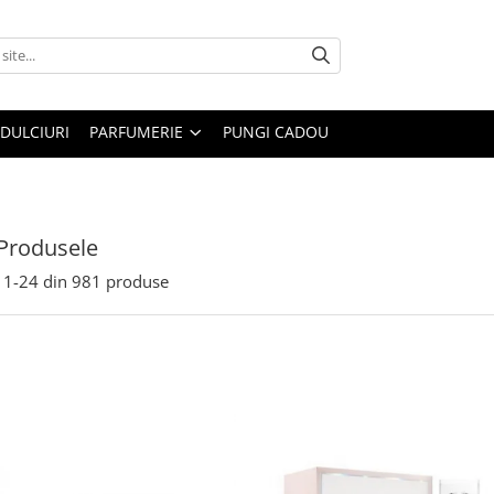
DULCIURI
PARFUMERIE
PUNGI CADOU
Produsele
1-
24
din
981
produse