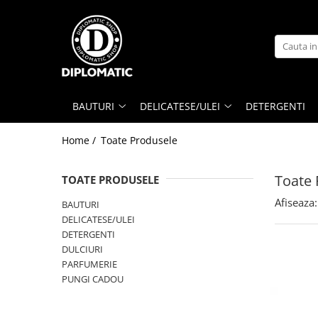
BAUTURI
DELICATESE/ULEI
PARFUMERIE
BERE
CAFEA
DEODORANTE
PARFUMURI
BAUTURI
DELICATESE/ULEI
DETERGENTI
Home /
Toate Produsele
Toate 
TOATE PRODUSELE
Afiseaza:
BAUTURI
DELICATESE/ULEI
DETERGENTI
DULCIURI
PARFUMERIE
PUNGI CADOU