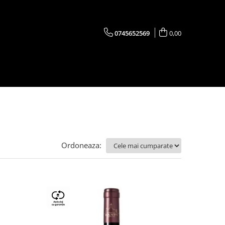
0745652569
0,00
Ordoneaza: