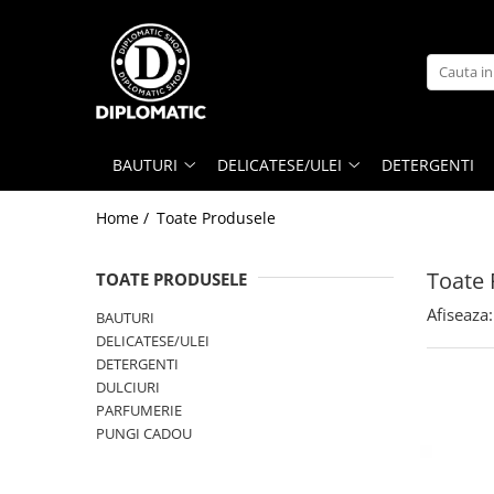
BAUTURI
DELICATESE/ULEI
PARFUMERIE
BERE
CAFEA
DEODORANTE
PARFUMURI
BAUTURI
DELICATESE/ULEI
DETERGENTI
Home /
Toate Produsele
Toate 
TOATE PRODUSELE
Afiseaza:
BAUTURI
DELICATESE/ULEI
DETERGENTI
DULCIURI
PARFUMERIE
PUNGI CADOU