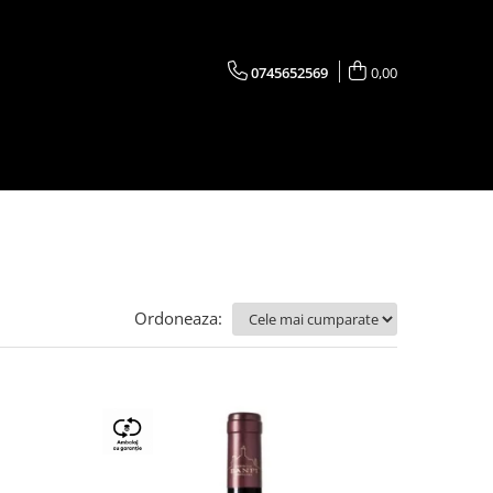
0745652569
0,00
Ordoneaza: