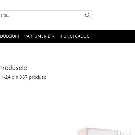
DULCIURI
PARFUMERIE
PUNGI CADOU
Produsele
1-
24
din
987
produse