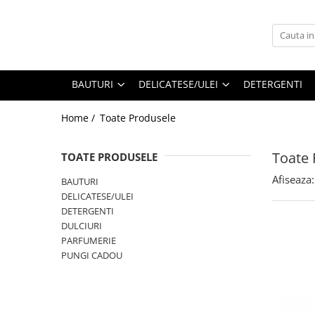
BAUTURI
DELICATESE/ULEI
PARFUMERIE
BERE
CAFEA
DEODORANTE
BAUTURI
DELICATESE/ULEI
DETERGENTI
PARFUMURI
Home /
Toate Produsele
Toate 
TOATE PRODUSELE
Afiseaza:
BAUTURI
DELICATESE/ULEI
DETERGENTI
DULCIURI
PARFUMERIE
PUNGI CADOU