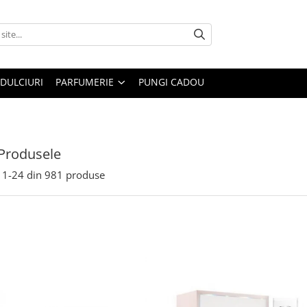
DULCIURI
PARFUMERIE
PUNGI CADOU
Produsele
1-
24
din
981
produse