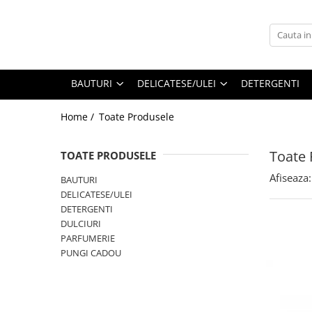
BAUTURI
DELICATESE/ULEI
PARFUMERIE
BERE
CAFEA
DEODORANTE
BAUTURI
DELICATESE/ULEI
DETERGENTI
PARFUMURI
Home /
Toate Produsele
Toate 
TOATE PRODUSELE
Afiseaza:
BAUTURI
DELICATESE/ULEI
DETERGENTI
DULCIURI
PARFUMERIE
PUNGI CADOU