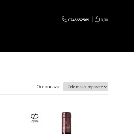
0745652569
0,00
Ordoneaza: