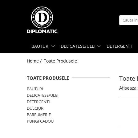
BAUTURI
DELICATESE/ULEI
PARFUMERIE
BERE
CAFEA
DEODORANTE
PARFUMURI
BAUTURI
DELICATESE/ULEI
DETERGENTI
Home /
Toate Produsele
Toate 
TOATE PRODUSELE
Afiseaza:
BAUTURI
DELICATESE/ULEI
DETERGENTI
DULCIURI
PARFUMERIE
PUNGI CADOU